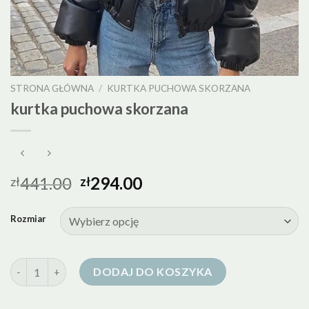
STRONA GŁÓWNA
/
KURTKA PUCHOWA SKORZANA
kurtka puchowa skorzana
441.00
294.00
zł
zł
Rozmiar
ilość kurtka puchowa skorzana
DODAJ DO KOSZYKA