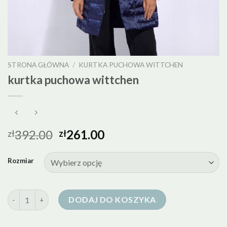
STRONA GŁÓWNA
/
KURTKA PUCHOWA WITTCHEN
kurtka puchowa wittchen
392.00
261.00
zł
zł
Rozmiar
ilość kurtka puchowa wittchen
DODAJ DO KOSZYKA