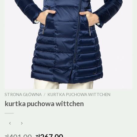
STRONA GŁÓWNA
/
KURTKA PUCHOWA WITTCHEN
kurtka puchowa wittchen
401.00
267.00
zł
zł