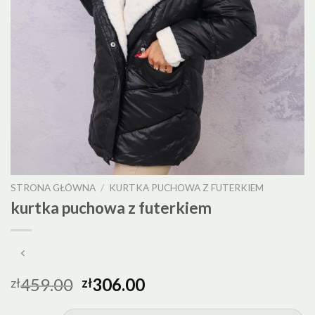
STRONA GŁÓWNA
/
KURTKA PUCHOWA Z FUTERKIEM
kurtka puchowa z futerkiem
459.00
306.00
zł
zł