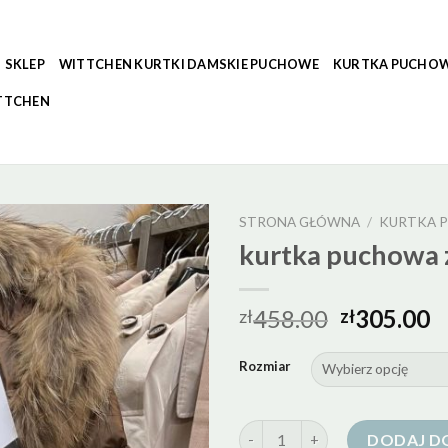
SKLEP
WITTCHEN KURTKI DAMSKIE PUCHOWE
KURTKA PUCHOW
TTCHEN
STRONA GŁÓWNA
/
KURTKA P
kurtka puchowa 
458.00
305.00
zł
zł
Rozmiar
ilość kurtka puchowa z jenote
DODAJ D