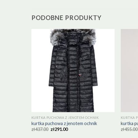
PODOBNE PRODUKTY
CHNIK
KURTKA PUCHOWA Z JENOTEM OCHNIK
KURTKA 
hnik
kurtka puchowa z jenotem ochnik
kurtka p
zł
437.00
zł
291.00
zł
455.00