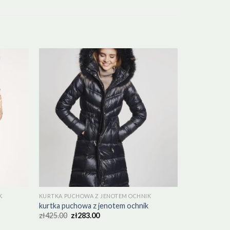
K
KURTKA PUCHOWA Z JENOTEM OCHNIK
kurtka puchowa z jenotem ochnik
zł
425.00
zł
283.00