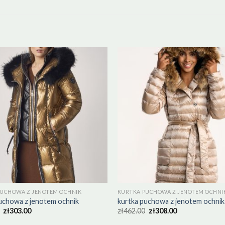
PUCHOWA Z JENOTEM OCHNIK
KURTKA PUCHOWA Z JENOTEM OCHNI
uchowa z jenotem ochnik
kurtka puchowa z jenotem ochnik
zł
303.00
zł
462.00
zł
308.00