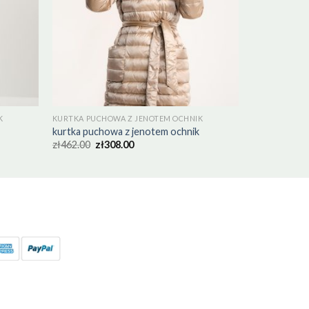
K
KURTKA PUCHOWA Z JENOTEM OCHNIK
kurtka puchowa z jenotem ochnik
zł
462.00
zł
308.00