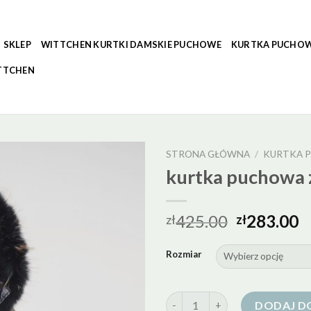
SKLEP
WITTCHEN KURTKI DAMSKIE PUCHOWE
KURTKA PUCHOW
TTCHEN
STRONA GŁÓWNA
/
KURTKA P
kurtka puchowa 
425.00
283.00
zł
zł
Rozmiar
ilość kurtka puchowa z jenote
DODAJ D