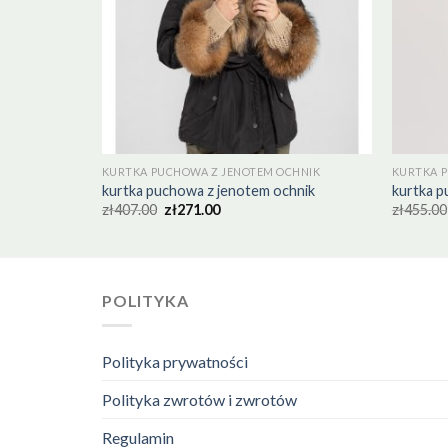
CHNIK
KURTKA PUCHOWA Z JENOTEM OCHNIK
KURTKA 
hnik
kurtka puchowa z jenotem ochnik
kurtka p
zł
407.00
zł
271.00
zł
455.00
POLITYKA
Polityka prywatności
Polityka zwrotów i zwrotów
Regulamin