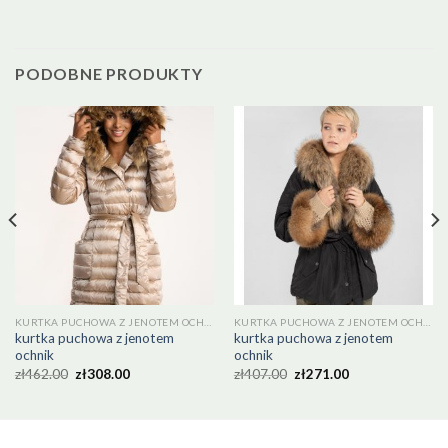
PODOBNE PRODUKTY
KURTKA PUCHOWA Z JENOTEM OCHNIK
KURTKA PUCHOWA Z JENOTEM OCHNIK
kurtka puchowa z jenotem
kurtka puchowa z jenotem
ochnik
ochnik
zł
462.00
zł
308.00
zł
407.00
zł
271.00