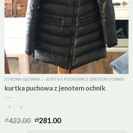
STRONA GŁÓWNA
/
KURTKA PUCHOWA Z JENOTEM OCHNIK
kurtka puchowa z jenotem ochnik
422.00
281.00
zł
zł