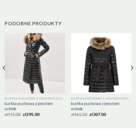
PODOBNE PRODUKTY
KURTKA PUCHOWA Z JENOTEM OCHNIK
KURTKA PUCHOWA Z JENOTEM OCHNIK
kurtka puchowa z jenotem
kurtka puchowa z jenotem
ochnik
ochnik
zł
443.00
zł
295.00
zł
461.00
zł
307.00