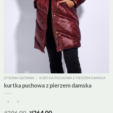
STRONA GŁÓWNA
/
KURTKA PUCHOWA Z PIERZEM DAMSKA
kurtka puchowa z pierzem damska
396.00
264.00
zł
zł