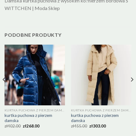
Damska kurtka puchowa z wysokim ko?nierzem bordowa S
WITTCHEN | Moda Sklep
PODOBNE PRODUKTY
KURTKA PUCHOWA Z PIERZEM DAMSKA
KURTKA PUCHOWA Z PIERZEM DAMSKA
kurtka puchowa z pierzem
kurtka puchowa z pierzem
damska
damska
zł
402.00
zł
268.00
zł
455.00
zł
303.00