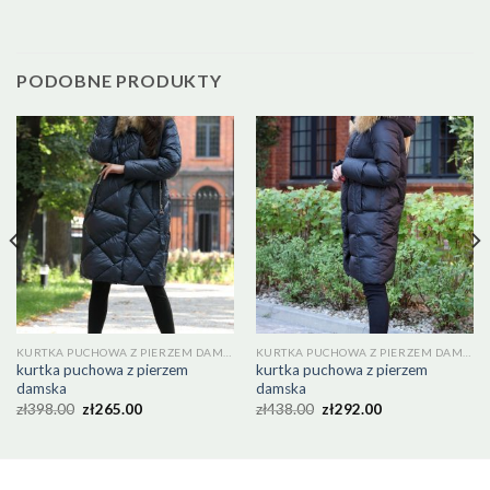
PODOBNE PRODUKTY
KURTKA PUCHOWA Z PIERZEM DAMSKA
KURTKA PUCHOWA Z PIERZEM DAMSKA
kurtka puchowa z pierzem
kurtka puchowa z pierzem
damska
damska
zł
398.00
zł
265.00
zł
438.00
zł
292.00