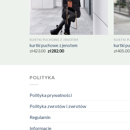
KURTKI PUCHOWE Z JENOTEM
KURTKI P
kurtki puchowe z jenotem
kurtki p
zł
423.00
zł
282.00
zł
405.00
POLITYKA
Polityka prywatności
Polityka zwrotów i zwrotów
Regulamin
Informacje