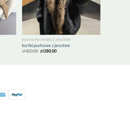
KURTKI PUCHOWE Z JENOTEM
kurtki puchowe z jenotem
zł
420.00
zł
280.00