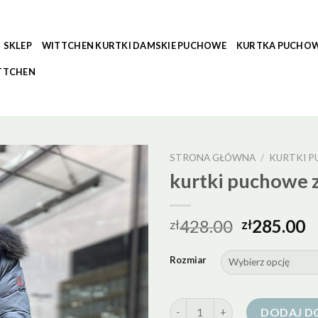
SKLEP
WITTCHEN KURTKI DAMSKIE PUCHOWE
KURTKA PUCHOW
TTCHEN
STRONA GŁÓWNA
/
KURTKI P
kurtki puchowe 
428.00
285.00
zł
zł
Rozmiar
ilość kurtki puchowe z jenotem
DODAJ D