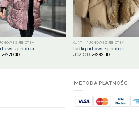
UCHOWE Z JENOTEM
KURTKI PUCHOWE Z JENOTEM
uchowe z jenotem
kurtki puchowe z jenotem
zł
270.00
zł
423.00
zł
282.00
METODA PŁATNOŚCI