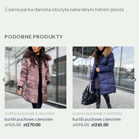
Czarna parka damska obszyta naturalnym futrem jenota
PODOBNE PRODUKTY
KURTKI PUCHOWE Z JENOTEM
KURTKI PUCHOWE Z JENOTEM
kurtki puchowe z jenotem
kurtki puchowe z jenotem
zł
405.00
zł
270.00
zł
398.00
zł
265.00