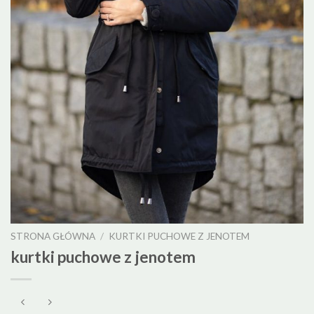
STRONA GŁÓWNA
/
KURTKI PUCHOWE Z JENOTEM
kurtki puchowe z jenotem