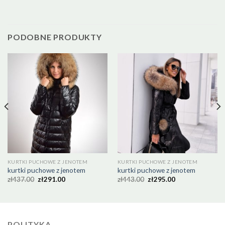
PODOBNE PRODUKTY
KURTKI PUCHOWE Z JENOTEM
KURTKI PUCHOWE Z JENOTEM
kurtki puchowe z jenotem
kurtki puchowe z jenotem
zł
437.00
zł
291.00
zł
443.00
zł
295.00
POLITYKA