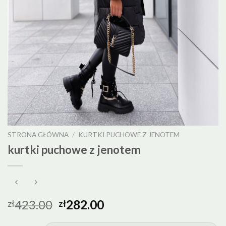
STRONA GŁÓWNA
/
KURTKI PUCHOWE Z JENOTEM
kurtki puchowe z jenotem
423.00
282.00
zł
zł