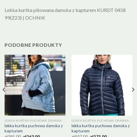
Lekka kurtka pikowana damska z kapturem KURDT 0458
99(Z23) | OCHNIK
PODOBNE PRODUKTY
LEKKA KURTKA PUCHOWA DAMSKA Z KAPTUREM
LEKKA KURTKA PUCHOWA DAMSKA Z KAPTUREM
lekka kurtka puchowa damska z
lekka kurtka puchowa damska z
kapturem
kapturem
zł
395.00
zł
263.00
zł
407.00
zł
271.00