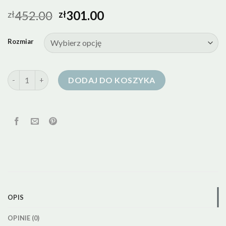
452.00
301.00
zł
zł
Rozmiar
ilość lekka kurtka puchowa damska z kapturem
DODAJ DO KOSZYKA
OPIS
OPINIE (0)