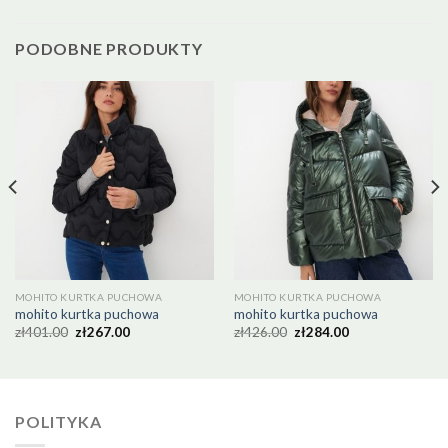
PODOBNE PRODUKTY
MOHITO KURTKA PUCHOWA
MOHITO KURTKA PUCHOWA
mohito kurtka puchowa
mohito kurtka puchowa
zł
401.00
zł
267.00
zł
426.00
zł
284.00
POLITYKA