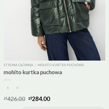
STRONA GŁÓWNA
/
MOHITO KURTKA PUCHOWA
mohito kurtka puchowa
426.00
284.00
zł
zł