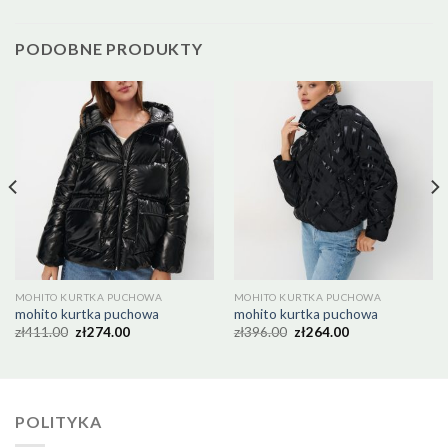
PODOBNE PRODUKTY
MOHITO KURTKA PUCHOWA
MOHITO KURTKA PUCHOWA
mohito kurtka puchowa
mohito kurtka puchowa
zł
411.00
zł
274.00
zł
396.00
zł
264.00
POLITYKA