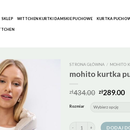
SKLEP
WITTCHEN KURTKI DAMSKIE PUCHOWE
KURTKA PUCHOW
TTCHEN
STRONA GŁÓWNA
/
MOHITO 
mohito kurtka 
434.00
289.00
zł
zł
Rozmiar
ilość mohito kurtka puchowa
DODAJ D