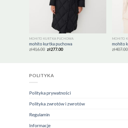
MOHITO KURTKA PUCHOWA
MOHITO 
mohito kurtka puchowa
mohito 
zł
416.00
zł
277.00
zł
407.00
POLITYKA
Polityka prywatności
Polityka zwrotów i zwrotów
Regulamin
Informacje