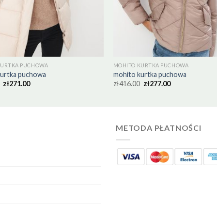
KURTKA PUCHOWA
MOHITO KURTKA PUCHOWA
kurtka puchowa
mohito kurtka puchowa
zł
271.00
zł
416.00
zł
277.00
METODA PŁATNOŚCI