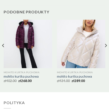
PODOBNE PRODUKTY
MOHITO KURTKA PUCHOWA
MOHITO KURTKA PUCHOWA
mohito kurtka puchowa
mohito kurtka puchowa
zł
402.00
zł
268.00
zł
434.00
zł
289.00
POLITYKA