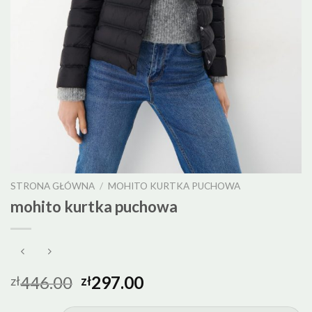
STRONA GŁÓWNA
/
MOHITO KURTKA PUCHOWA
mohito kurtka puchowa
446.00
297.00
zł
zł