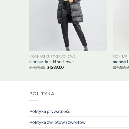
MONNARI KURTKI PUCHOWE
MONNARI
monnari kurtki puchowe
monnari 
zł
434.00
zł
289.00
zł
428.00
POLITYKA
Polityka prywatności
Polityka zwrotów i zwrotów