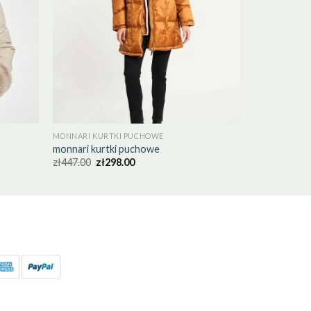
MONNARI KURTKI PUCHOWE
monnari kurtki puchowe
zł
447.00
zł
298.00