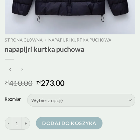
STRONA GŁÓWNA
/
NAPAPIJRI KURTKA PUCHOWA
napapijri kurtka puchowa
410.00
273.00
zł
zł
Rozmiar
ilość napapijri kurtka puchowa
DODAJ DO KOSZYKA