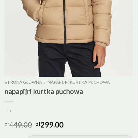
STRONA GŁÓWNA
/
NAPAPIJRI KURTKA PUCHOWA
napapijri kurtka puchowa
449.00
299.00
zł
zł