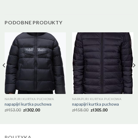
PODOBNE PRODUKTY
NAPAPIJRI KURTKA PUCHOWA
NAPAPIJRI KURTKA PUCHOWA
napapijri kurtka puchowa
napapijri kurtka puchowa
zł
453.00
zł
302.00
zł
458.00
zł
305.00
POLITYKA