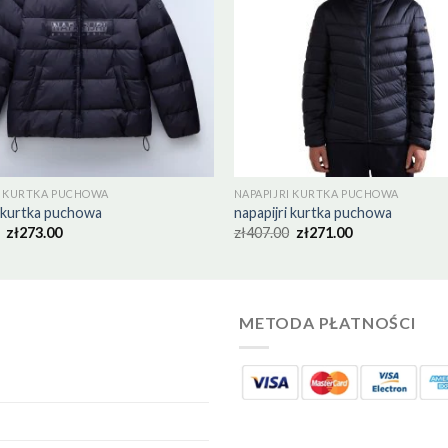
I KURTKA PUCHOWA
NAPAPIJRI KURTKA PUCHOWA
i kurtka puchowa
napapijri kurtka puchowa
zł
273.00
zł
407.00
zł
271.00
METODA PŁATNOŚCI