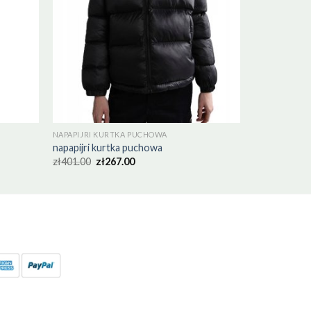
NAPAPIJRI KURTKA PUCHOWA
napapijri kurtka puchowa
zł
401.00
zł
267.00