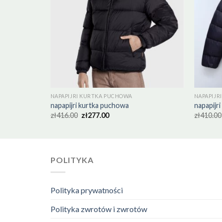
NAPAPIJRI KURTKA PUCHOWA
NAPAPIJR
napapijri kurtka puchowa
napapijr
zł
416.00
zł
277.00
zł
410.00
POLITYKA
Polityka prywatności
Polityka zwrotów i zwrotów