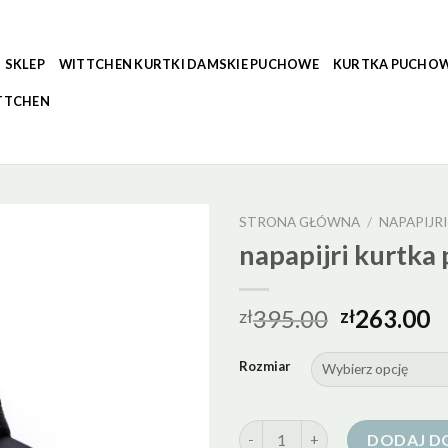
SKLEP
WITTCHEN KURTKI DAMSKIE PUCHOWE
KURTKA PUCHOW
TTCHEN
STRONA GŁÓWNA
/
NAPAPIJR
napapijri kurtk
395.00
263.00
zł
zł
Rozmiar
ilość napapijri kurtka puchowa
DODAJ D