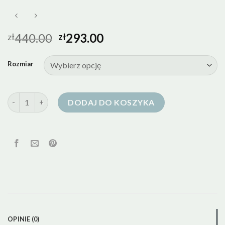
440.00
293.00
zł
zł
Rozmiar
ilość peak performance kurtka puchowa damska
DODAJ DO KOSZYKA
OPINIE (0)