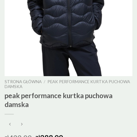
STRONA GŁÓWNA
/
PEAK PERFORMANCE KURTKA PUCHOWA
DAMSKA
peak performance kurtka puchowa
damska
zł
zł