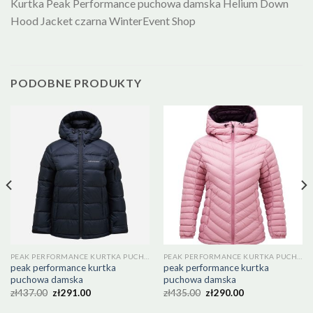
Kurtka Peak Performance puchowa damska Helium Down
Hood Jacket czarna WinterEvent Shop
PODOBNE PRODUKTY
PEAK PERFORMANCE KURTKA PUCHOWA DAMSKA
PEAK PERFORMANCE KURTKA PUCHOWA DAMSKA
peak performance kurtka
peak performance kurtka
puchowa damska
puchowa damska
zł
437.00
zł
291.00
zł
435.00
zł
290.00