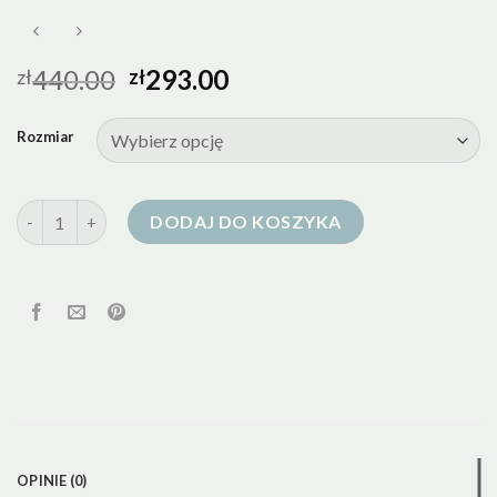
440.00
293.00
zł
zł
Rozmiar
ilość peak performance kurtka puchowa damska
DODAJ DO KOSZYKA
OPINIE (0)