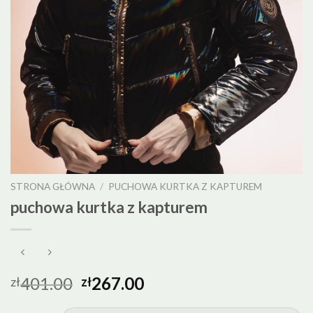
STRONA GŁÓWNA
/
PUCHOWA KURTKA Z KAPTUREM
puchowa kurtka z kapturem
401.00
267.00
zł
zł