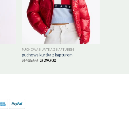
PUCHOWA KURTKA Z KAPTUREM
puchowa kurtka z kapturem
zł
435.00
zł
290.00