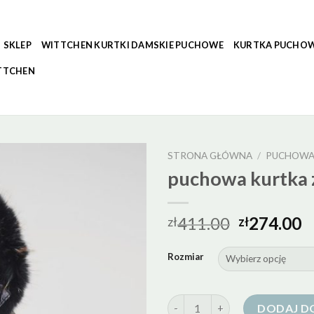
SKLEP
WITTCHEN KURTKI DAMSKIE PUCHOWE
KURTKA PUCHOW
TTCHEN
STRONA GŁÓWNA
/
PUCHOWA
puchowa kurtka 
411.00
274.00
zł
zł
Rozmiar
ilość puchowa kurtka z kaptur
DODAJ D