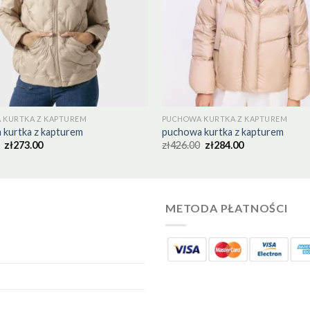
 KURTKA Z KAPTUREM
PUCHOWA KURTKA Z KAPTUREM
 kurtka z kapturem
puchowa kurtka z kapturem
zł
273.00
zł
426.00
zł
284.00
METODA PŁATNOŚCI