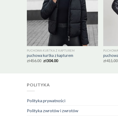
PUCHOWA KURTKA Z KAPTUREM
PUCHOWA
puchowa kurtka z kapturem
puchowa
zł
456.00
zł
304.00
zł
411.00
POLITYKA
Polityka prywatności
Polityka zwrotów i zwrotów