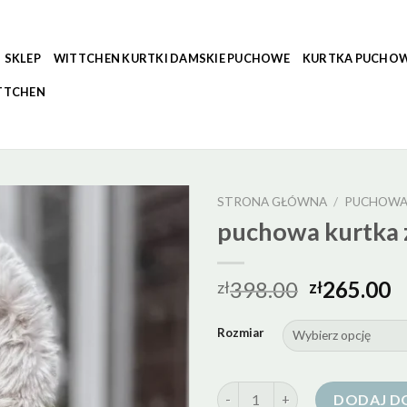
SKLEP
WITTCHEN KURTKI DAMSKIE PUCHOWE
KURTKA PUCHOW
TTCHEN
STRONA GŁÓWNA
/
PUCHOWA
puchowa kurtka 
398.00
265.00
zł
zł
Rozmiar
ilość puchowa kurtka z kaptur
DODAJ D