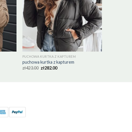
PUCHOWA KURTKA Z KAPTUREM
puchowa kurtka z kapturem
zł
423.00
zł
282.00