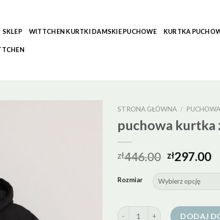
SKLEP
WITTCHEN KURTKI DAMSKIE PUCHOWE
KURTKA PUCHOW
TTCHEN
STRONA GŁÓWNA
/
PUCHOWA
puchowa kurtka 
446.00
297.00
zł
zł
Rozmiar
ilość puchowa kurtka z kaptur
DODAJ D