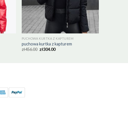
PUCHOWA KURTKA Z KAPTUREM
puchowa kurtka z kapturem
zł
456.00
zł
304.00