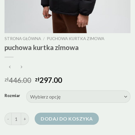
STRONA GŁÓWNA
/
PUCHOWA KURTKA ZIMOWA
puchowa kurtka zimowa
446.00
297.00
zł
zł
Rozmiar
ilość puchowa kurtka zimowa
DODAJ DO KOSZYKA