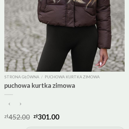
STRONA GŁÓWNA
/
PUCHOWA KURTKA ZIMOWA
puchowa kurtka zimowa
452.00
301.00
zł
zł