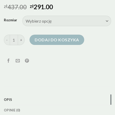
437.00
291.00
zł
zł
Rozmiar
ilość puchowa kurtka zimowa
DODAJ DO KOSZYKA
OPIS
OPINIE (0)