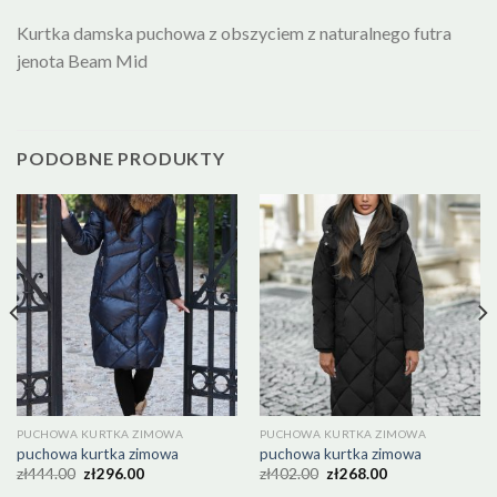
Kurtka damska puchowa z obszyciem z naturalnego futra
jenota Beam Mid
PODOBNE PRODUKTY
PUCHOWA KURTKA ZIMOWA
PUCHOWA KURTKA ZIMOWA
puchowa kurtka zimowa
puchowa kurtka zimowa
zł
444.00
zł
296.00
zł
402.00
zł
268.00