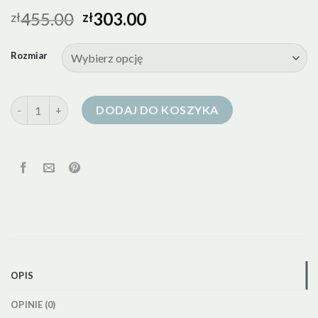
455.00
303.00
zł
zł
Rozmiar
ilość puchowa kurtka zimowa
DODAJ DO KOSZYKA
OPIS
OPINIE (0)