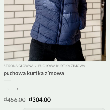
STRONA GŁÓWNA
/
PUCHOWA KURTKA ZIMOWA
puchowa kurtka zimowa
456.00
304.00
zł
zł