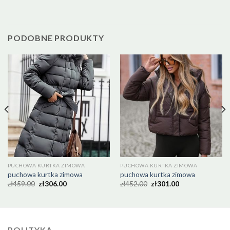
PODOBNE PRODUKTY
PUCHOWA KURTKA ZIMOWA
PUCHOWA KURTKA ZIMOWA
puchowa kurtka zimowa
puchowa kurtka zimowa
zł
459.00
zł
306.00
zł
452.00
zł
301.00
POLITYKA