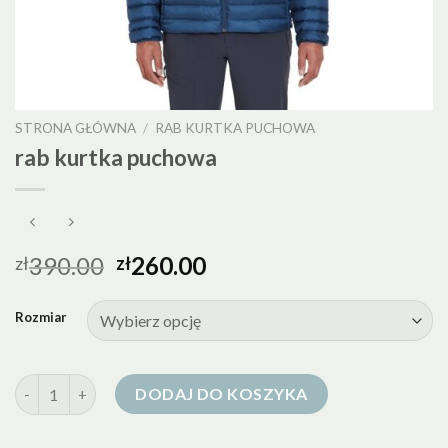
STRONA GŁÓWNA
/
RAB KURTKA PUCHOWA
rab kurtka puchowa
390.00
260.00
zł
zł
Rozmiar
ilość rab kurtka puchowa
DODAJ DO KOSZYKA