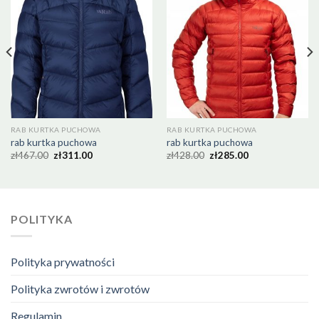
RAB KURTKA PUCHOWA
RAB KURTKA PUCHOWA
rab kurtka puchowa
rab kurtka puchowa
zł
467.00
zł
311.00
zł
428.00
zł
285.00
POLITYKA
Polityka prywatności
Polityka zwrotów i zwrotów
Regulamin