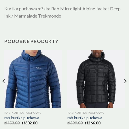
Kurtka puchowa m?ska Rab Microlight Alpine Jacket Deep
Ink / Marmalade Trekmondo
PODOBNE PRODUKTY
RAB KURTKA PUCHOWA
RAB KURTKA PUCHOWA
rab kurtka puchowa
rab kurtka puchowa
zł
453.00
zł
302.00
zł
399.00
zł
266.00