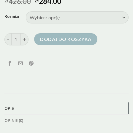
426.00
284.00
zł
zł
Rozmiar
ilość salewa kurtka puchowa damska
DODAJ DO KOSZYKA
OPIS
OPINIE (0)