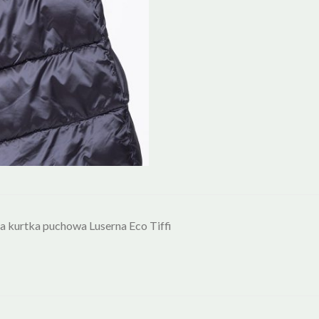
a kurtka puchowa Luserna Eco Tiffi