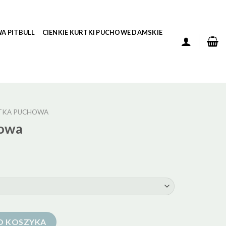
A PITBULL
CIENKIE KURTKI PUCHOWE DAMSKIE
RTKA PUCHOWA
howa
O KOSZYKA