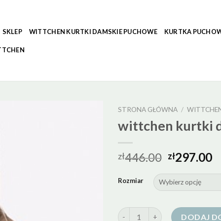
SKLEP
WITTCHEN KURTKI DAMSKIE PUCHOWE
KURTKA PUCHOW
TTCHEN
STRONA GŁÓWNA
/
WITTCHEN
wittchen kurtki
446.00
297.00
zł
zł
Rozmiar
ilość wittchen kurtki damskie
DODAJ D