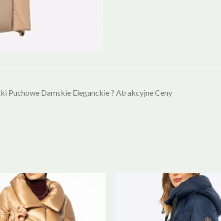
ki Puchowe Damskie Eleganckie ? Atrakcyjne Ceny