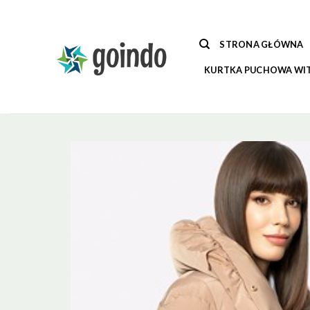
Skip
to
content
STRONA GŁÓWNA
KURTKA PUCHOWA WI