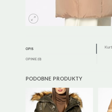
Kurt
OPIS
OPINIE (0)
PODOBNE PRODUKTY