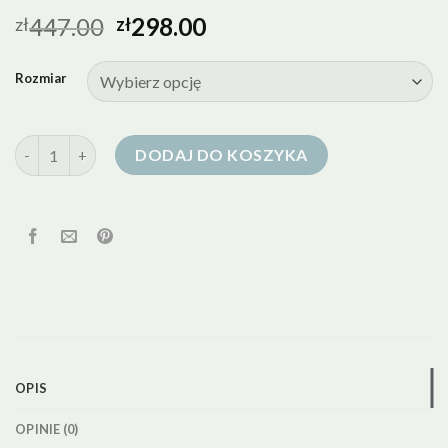
447.00
298.00
zł
zł
Rozmiar
ilość zielona kurtka puchowa damska
DODAJ DO KOSZYKA
OPIS
OPINIE (0)