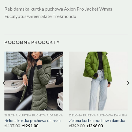
Rab damska kurtka puchowa Axion Pro Jacket Wmns
Eucalyptus/Green Slate Trekmondo
PODOBNE PRODUKTY
ZIELONA KURTKA PUCHOWA DAMSKA
ZIELONA KURTKA PUCHOWA DAMSKA
zielona kurtka puchowa damska
zielona kurtka puchowa damska
zł
437.00
zł
291.00
zł
399.00
zł
266.00