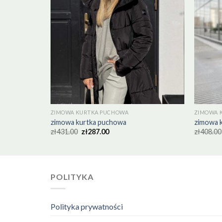
ZIMOWA KURTKA PUCHOWA
ZIMOWA 
zimowa kurtka puchowa
zimowa 
zł
431.00
zł
287.00
zł
408.00
POLITYKA
Polityka prywatności