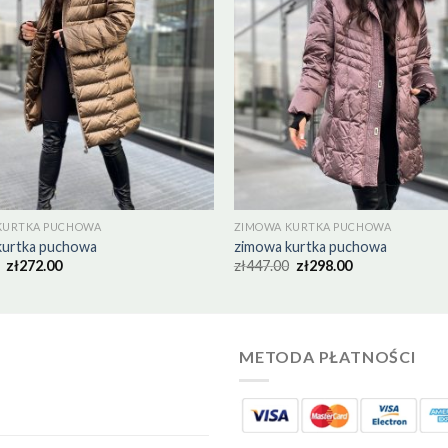
KURTKA PUCHOWA
ZIMOWA KURTKA PUCHOWA
kurtka puchowa
zimowa kurtka puchowa
zł
272.00
zł
447.00
zł
298.00
METODA PŁATNOŚCI