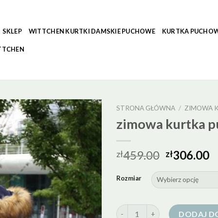
SKLEP
WITTCHEN KURTKI DAMSKIE PUCHOWE
KURTKA PUCHOW
TTCHEN
STRONA GŁÓWNA
/
ZIMOWA 
zimowa kurtka 
459.00
306.00
zł
zł
Rozmiar
ilość zimowa kurtka puchowa
DODAJ D