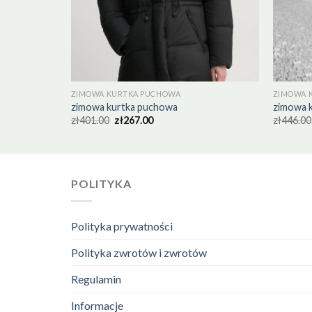
ZIMOWA KURTKA PUCHOWA
ZIMOWA 
zimowa kurtka puchowa
zimowa 
zł
401.00
zł
267.00
zł
446.00
POLITYKA
Polityka prywatności
Polityka zwrotów i zwrotów
Regulamin
Informacje