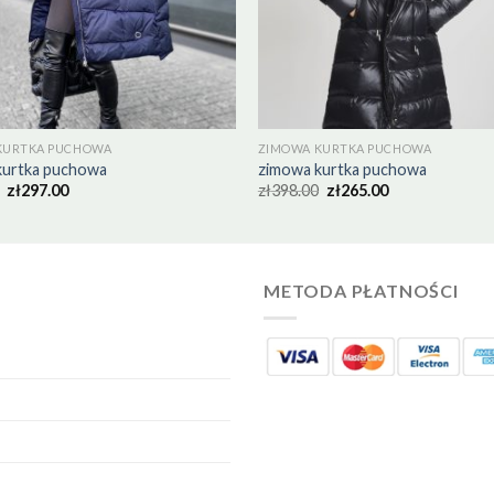
KURTKA PUCHOWA
ZIMOWA KURTKA PUCHOWA
kurtka puchowa
zimowa kurtka puchowa
zł
297.00
zł
398.00
zł
265.00
METODA PŁATNOŚCI