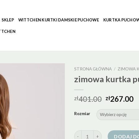
SKLEP
WITTCHEN KURTKI DAMSKIE PUCHOWE
KURTKA PUCHOW
TTCHEN
STRONA GŁÓWNA
/
ZIMOWA 
zimowa kurtka 
401.00
267.00
zł
zł
Rozmiar
ilość zimowa kurtka puchowa
DODAJ D