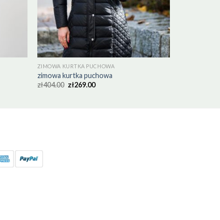
ZIMOWA KURTKA PUCHOWA
zimowa kurtka puchowa
zł
404.00
zł
269.00