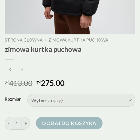
STRONA GŁÓWNA
/
ZIMOWA KURTKA PUCHOWA
zimowa kurtka puchowa
413.00
275.00
zł
zł
Rozmiar
ilość zimowa kurtka puchowa
DODAJ DO KOSZYKA