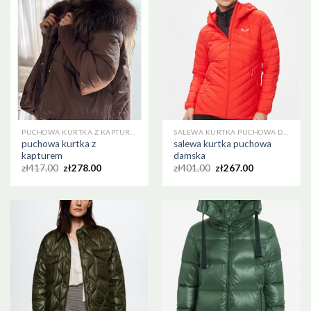
PUCHOWA KURTKA Z KAPTUREM
SALEWA KURTKA PUCHOWA DAMSKA
puchowa kurtka z
salewa kurtka puchowa
kapturem
damska
zł
417.00
zł
278.00
zł
401.00
zł
267.00