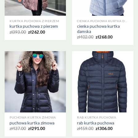
KURTKA PUCHOWA Z PIERZEM
CIENKA PUCHOWA KURTKA DAMSKA
cienka puchowa kurtka
kurtka puchowa z pierzem
damska
zł
393.00
zł
262.00
zł
402.00
zł
268.00
PUCHOWA KURTKA ZIMOWA
RAB KURTKA PUCHOWA
puchowa kurtka zimowa
rab kurtka puchowa
zł
437.00
zł
291.00
zł
459.00
zł
306.00