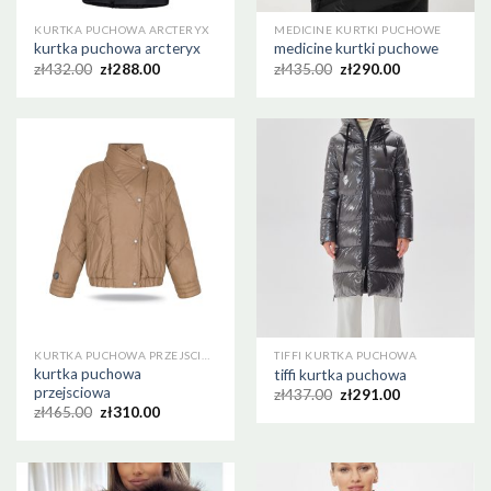
KURTKA PUCHOWA ARCTERYX
MEDICINE KURTKI PUCHOWE
kurtka puchowa arcteryx
medicine kurtki puchowe
zł
432.00
zł
288.00
zł
435.00
zł
290.00
KURTKA PUCHOWA PRZEJSCIOWA
TIFFI KURTKA PUCHOWA
kurtka puchowa
tiffi kurtka puchowa
przejsciowa
zł
437.00
zł
291.00
zł
465.00
zł
310.00