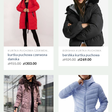
KURTKA PUCHOWA CZERWONA DAMSKA
BERSHKA KURTKA PUCHOWA
kurtka puchowa czerwona
bershka kurtka puchowa
damska
zł
404.00
zł
269.00
zł
455.00
zł
303.00