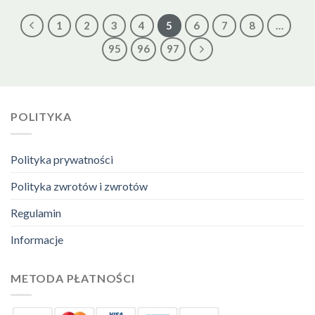
1
2
3
4
5
6
7
8
…
95
96
97
POLITYKA
Polityka prywatności
Polityka zwrotów i zwrotów
Regulamin
Informacje
METODA PŁATNOŚCI