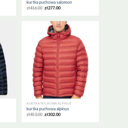
kurtka puchowa salomon
zł
416.00
zł
277.00
KURTKA PUCHOWA ALPINUS
kurtka puchowa alpinus
zł
453.00
zł
302.00