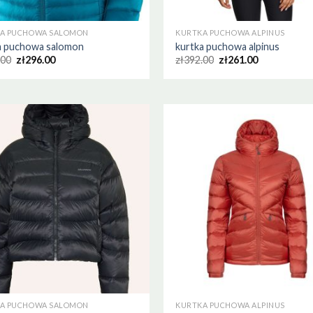
A PUCHOWA SALOMON
KURTKA PUCHOWA ALPINUS
a puchowa salomon
kurtka puchowa alpinus
.00
zł
296.00
zł
392.00
zł
261.00
A PUCHOWA SALOMON
KURTKA PUCHOWA ALPINUS