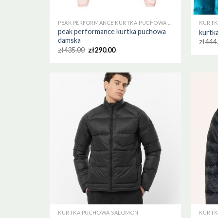
PEAK PERFORMANCE KURTKA PUCHOWA DAMSKA
KURTK
peak performance kurtka puchowa
kurtk
damska
zł
444
zł
435.00
zł
290.00
KURTKA PUCHOWA SALOMON
KURTK