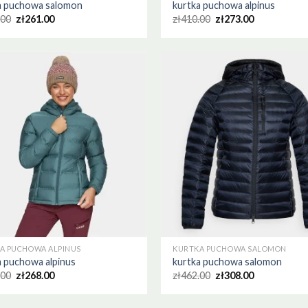
a puchowa salomon
kurtka puchowa alpinus
.00
zł
261.00
zł
410.00
zł
273.00
A PUCHOWA ALPINUS
KURTKA PUCHOWA SALOMON
a puchowa alpinus
kurtka puchowa salomon
.00
zł
268.00
zł
462.00
zł
308.00