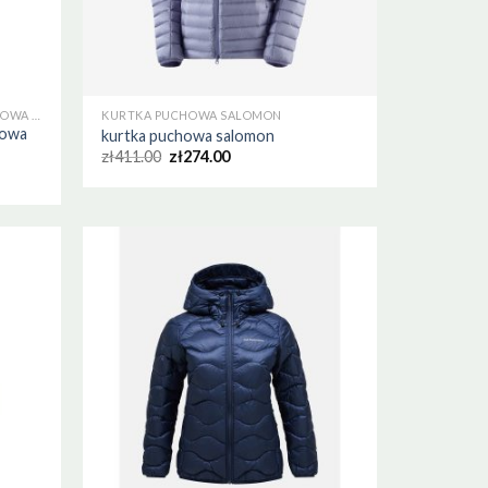
PEAK PERFORMANCE KURTKA PUCHOWA DAMSKA
KURTKA PUCHOWA SALOMON
howa
kurtka puchowa salomon
zł
411.00
zł
274.00