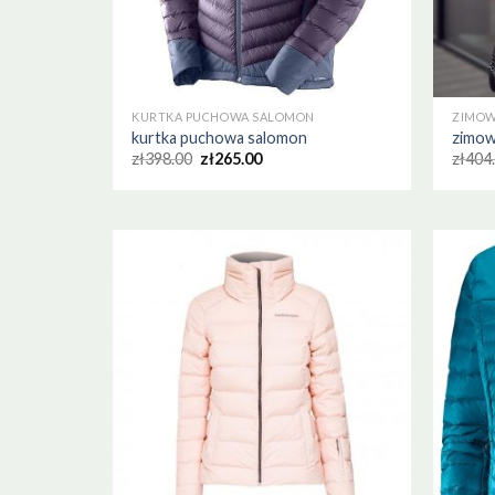
KURTKA PUCHOWA SALOMON
ZIMOW
kurtka puchowa salomon
zimow
zł
398.00
zł
265.00
zł
404