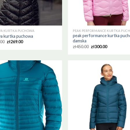
A KURTKA PUCHOWA
peak performance kurtka puc
a kurtka puchowa
damska
.00
zł
269.00
zł
450.00
zł
300.00