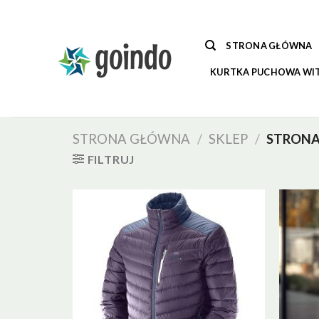
Skip
to
content
STRONA GŁÓWNA
KURTKA PUCHOWA WI
STRONA GŁÓWNA
/
SKLEP
/
STRONA
FILTRUJ