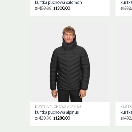
kurtka puchowa salomon
kurtk
zł
450.00
zł
300.00
zł
392
KURTKA PUCHOWA ALPINUS
KURTK
kurtka puchowa alpinus
kurtk
zł
420.00
zł
280.00
zł
402