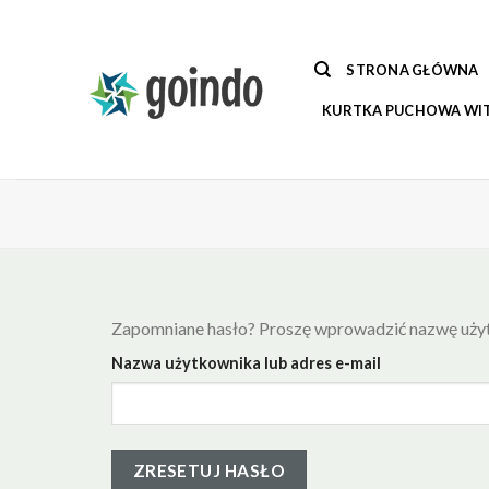
Skip
to
content
STRONA GŁÓWNA
KURTKA PUCHOWA WI
Zapomniane hasło? Proszę wprowadzić nazwę użyt
Nazwa użytkownika lub adres e-mail
ZRESETUJ HASŁO