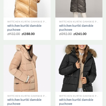
WITTCHEN KURTKI DAMSKIE PUCHOWE
WITTCHEN KURTKI DAMSKIE PUCHOWE
wittchen kurtki damskie
wittchen kurtki damskie
puchowe
puchowe
zł
432.00
zł
288.00
zł
392.00
zł
261.00
WITTCHEN KURTKI DAMSKIE PUCHOWE
WITTCHEN KURTKI DAMSKIE PUCHOWE
wittchen kurtki damskie
wittchen kurtki damskie
puchowe
puchowe