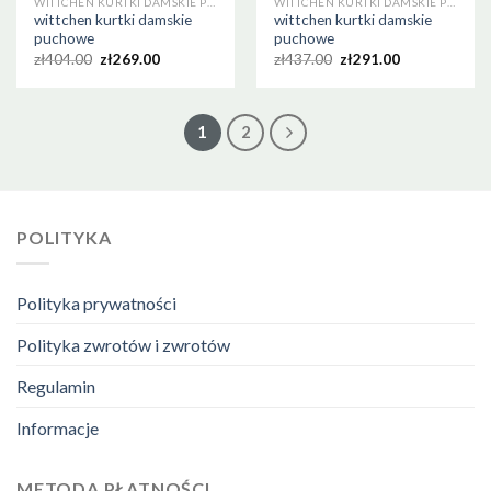
WITTCHEN KURTKI DAMSKIE PUCHOWE
WITTCHEN KURTKI DAMSKIE PUCHOWE
wittchen kurtki damskie
wittchen kurtki damskie
puchowe
puchowe
zł
404.00
zł
269.00
zł
437.00
zł
291.00
1
2
POLITYKA
Polityka prywatności
Polityka zwrotów i zwrotów
Regulamin
Informacje
METODA PŁATNOŚCI