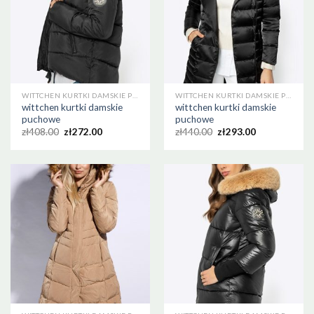
WITTCHEN KURTKI DAMSKIE PUCHOWE
WITTCHEN KURTKI DAMSKIE PUCHOWE
wittchen kurtki damskie
wittchen kurtki damskie
puchowe
puchowe
zł
408.00
zł
272.00
zł
440.00
zł
293.00