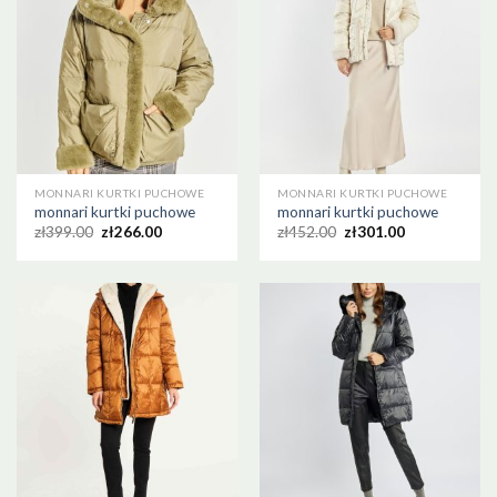
MONNARI KURTKI PUCHOWE
MONNARI KURTKI PUCHOWE
monnari kurtki puchowe
monnari kurtki puchowe
zł
399.00
zł
266.00
zł
452.00
zł
301.00