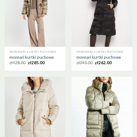
MONNARI KURTKI PUCHOWE
MONNARI KURTKI PUCHOWE
monnari kurtki puchowe
monnari kurtki puchowe
zł
428.00
zł
285.00
zł
393.00
zł
262.00