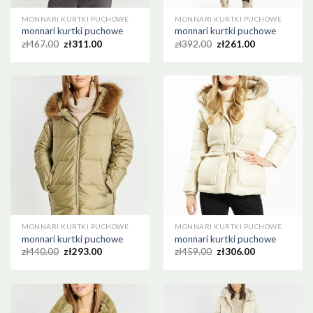
MONNARI KURTKI PUCHOWE
MONNARI KURTKI PUCHOWE
monnari kurtki puchowe
monnari kurtki puchowe
zł
467.00
zł
311.00
zł
392.00
zł
261.00
MONNARI KURTKI PUCHOWE
MONNARI KURTKI PUCHOWE
monnari kurtki puchowe
monnari kurtki puchowe
zł
440.00
zł
293.00
zł
459.00
zł
306.00