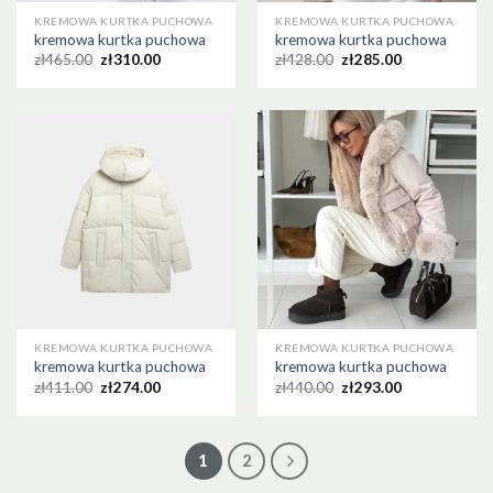
KREMOWA KURTKA PUCHOWA
KREMOWA KURTKA PUCHOWA
kremowa kurtka puchowa
kremowa kurtka puchowa
zł
465.00
zł
310.00
zł
428.00
zł
285.00
KREMOWA KURTKA PUCHOWA
KREMOWA KURTKA PUCHOWA
kremowa kurtka puchowa
kremowa kurtka puchowa
zł
411.00
zł
274.00
zł
440.00
zł
293.00
1
2